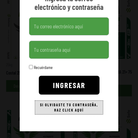
electrónico y contraseña
Contraseña
25kg
25kg
Recuérdame
Costal 25 kg Seferno NitroXTRA 21+ 75
Costal 25 kg Seferno NAM 75 AÑOS
AÑOS
INGRESAR
Descargar aquí
Descargar aquí
SI OLVIDASTE TU CONTRASEÑA,
HAZ CLICK AQUÍ