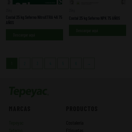
25kg
25kg
Costal 25 kg Seferno NitroXTRA 46 75
Costal 25 kg Seferno NPK 75 AÑOS
AÑOS
Descargar aquí
Descargar aquí
1
2
3
4
5
6
→
MARCAS
PRODUCTOS
Tepeyac
Costalería
Seferno
Etiquetas