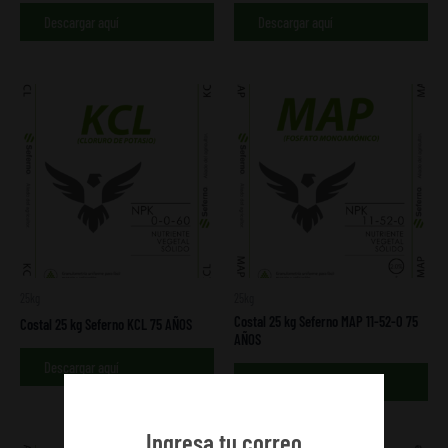
Descargar aquí
Descargar aquí
25kg
25kg
Costal 25 kg Seferno MAP 11-52-0 75
Costal 25 kg Seferno KCL 75 AÑOS
AÑOS
Descargar aquí
Descargar aquí
Ingresa tu correo