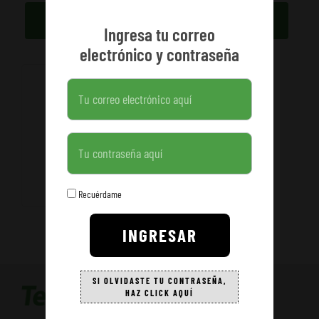
BUSCAR
BORRAR TODO
Ingresa tu correo
electrónico y contraseña
COSTALERÍA SEFERNO
Contraseña
63 PRODUCTOS
Recuérdame
INGRESAR
SI OLVIDASTE TU CONTRASEÑA,
HAZ CLICK AQUÍ