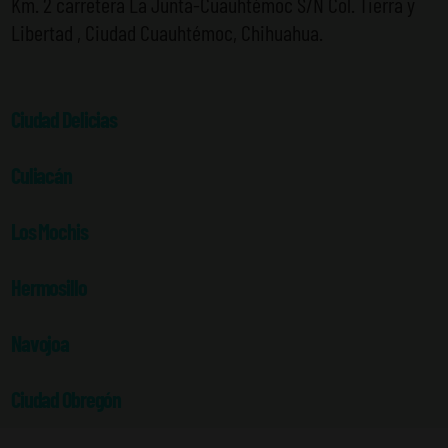
Km. 2 carretera La Junta-Cuauhtémoc S/N Col. Tierra y
Libertad , Ciudad Cuauhtémoc, Chihuahua.
Ciudad Delicias
Culiacán
Los Mochis
Hermosillo
Navojoa
Ciudad Obregón