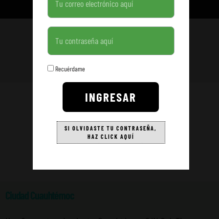
i
ENVIAR
c
o
Contraseña
Recuérdame
INGRESAR
SI OLVIDASTE TU CONTRASEÑA,
Sucursales
HAZ CLICK AQUÍ
Ciudad Cuauhtémoc