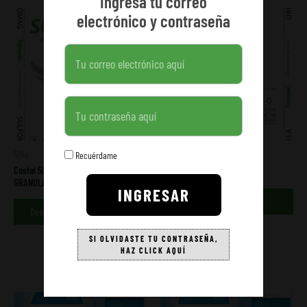
Ingresa tu correo
electrónico y contraseña
Contraseña
Recuérdame
50kg
50kg
Costal 50 kg Tepeyac SULFOMAG
Costal 50 kg Tepeyac ULTRA
GRANULAR 60x90cm
INGRESAR
Descargar aquí
Descargar aquí
SI OLVIDASTE TU CONTRASEÑA,
HAZ CLICK AQUÍ