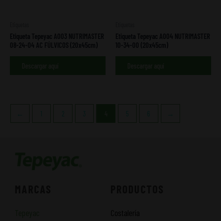
Etiquetas
Etiquetas
Etiqueta Tepeyac A003 NUTRIMASTER
Etiqueta Tepeyac A004 NUTRIMASTER
08-24-04 AC FÚLVICOS (20x45cm)
10-34-00 (20x45cm)
Descargar aquí
Descargar aquí
←
1
2
3
4
5
6
→
MARCAS
PRODUCTOS
Tepeyac
Costalería