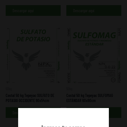
Descargar aquí
Descargar aquí
50kg
50kg
Costal 50 kg Tepeyac SULFATO DE
Costal 50 kg Tepeyac SULFOMAG
POTASIO OCCIDENTE 90x54cm
ESTÁNDAR 60x90cm
Descargar aquí
Descargar aquí