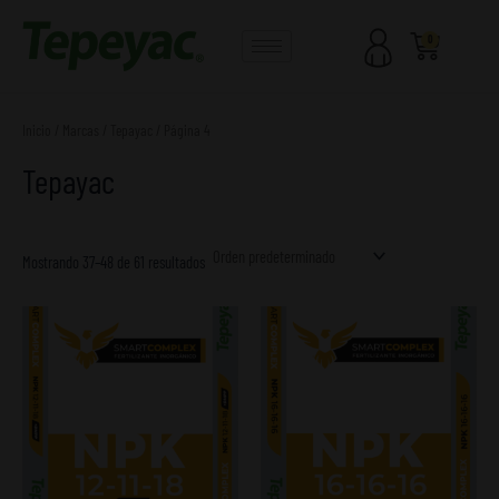
Ir
al
Carrito
0
contenido
Inicio
/ Marcas /
Tepayac
/ Página 4
Tepayac
Mostrando 37–48 de 61 resultados