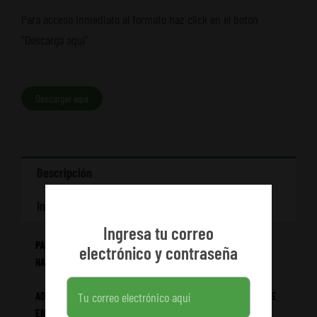
Para acceso inmediato al formato haz click en el botón
“Descarga aquí”
Descargar aquí
Descripción
Información adicional
Ingresa tu correo
PARA ACCEDER DE FORMA INMEDIATA AL FORMATO DEL COSTAL,
electrónico y contraseña
HAZ CLIC EN “DESCARGA AQUÍ”.
ADICIONALMENTE, EL ENLACE DE DESCARGA ESTARÁ DISPONIBLE
EN EL ACCESO A TU CUENTA, EN EL MÓDULO DE “DESCARGAS”.