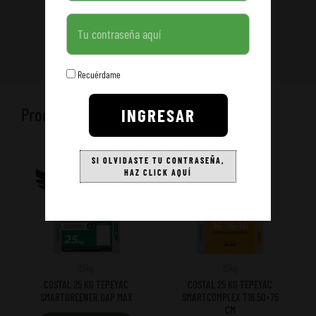
Contraseña
Recuérdame
Productos relacionados
INGRESAR
SI OLVIDASTE TU CONTRASEÑA,
HAZ CLICK AQUÍ
25kg
25kg
COSTAL 25 KG TEPEYAC
COSTAL 25 KG TEPEYAC
SMARTGREENER DAP MAX
SMARTCOMPLEX T16 50×75
CM