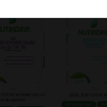
25kg
25kg
G TEPEYAC NUTRIDRIP SOP 0-0-
COSTAL 25 KG TEPEYAC N
51-18S 50X75CM
DESCARGAR AQUÍ
VIS