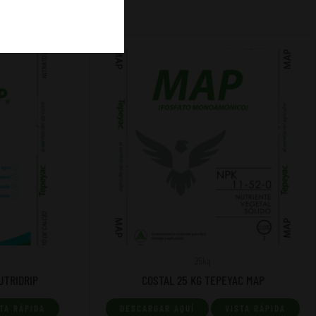
25kg
UTRIDRIP
COSTAL 25 KG TEPEYAC MAP
TA RÁPIDA
DESCARGAR AQUÍ
VISTA RÁPIDA