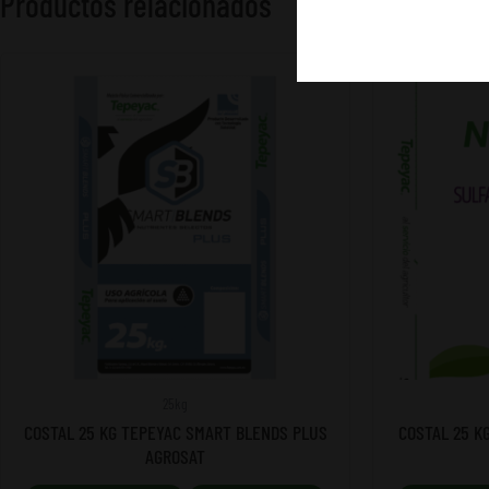
Productos relacionados
25kg
COSTAL 25 KG TEPEYAC SMART BLENDS PLUS
COSTAL 25 K
AGROSAT