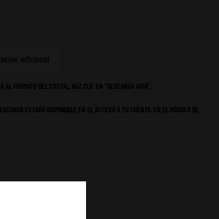
ación adicional
A AL FORMATO DEL COSTAL, HAZ CLIC EN “DESCARGA AQUÍ”.
ESCARGA ESTARÁ DISPONIBLE EN EL ACCESO A TU CUENTA, EN EL MÓDULO DE