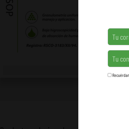
Contraseña
Recuérda