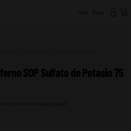
0
Carr
Inicio
Marca
rno
/
25kg
/ Costal 25 kg Seferno SOP Sulfato de Potasio 75 AÑOS
eferno SOP Sulfato de Potasio 75
 haz click en el botón “Descarga aquí”