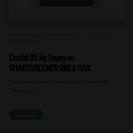
Inicio
/
Marca
/
Tepeyac
/
Costalería Tepeyac
/
25kg
/ Costal 25 kg Tepeyac
SMARTGREENER UREA MAX
Costal 25 kg Tepeyac
SMARTGREENER UREA MAX
Para acceso inmediato al formato haz click en el botón
“Descarga aquí”
Descargar aquí