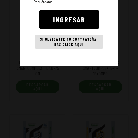
Recuérdame
INGRESAR
SI OLVIDASTE TU CONTRASEÑA,
HAZ CLICK AQUÍ
25kg
25kg
COSTAL 25 KG TEPEYAC
COSTAL 25 KG TEPEYAC
SMARTCOMPLEX T16 50×75
SMARTCOMPLEX 12-11-
CM
18+DMPP
DESCARGAR
DESCARGAR
AQUÍ
AQUÍ