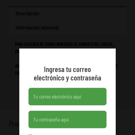
Descripción
Información adicional
PARA ACCEDER DE FORMA INMEDIATA AL FORMATO DEL COSTAL,
HAZ CLIC EN “DESCARGA AQUÍ”.
ADICIONALMENTE, EL ENLACE DE DESCARGA ESTARÁ DISPONIBLE
Ingresa tu correo
EN EL ACCESO A TU CUENTA, EN EL MÓDULO DE “DESCARGAS”.
electrónico y contraseña
Contraseña
Productos relacionados