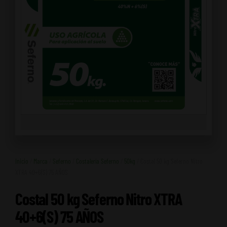
Inicio
/
Marca
/
Seferno
/
Costalería Seferno
/
50kg
/ Costal 50 kg Seferno Nitro
XTRA 40+6(S) 75 AÑOS
Costal 50 kg Seferno Nitro XTRA
40+6(S) 75 AÑOS