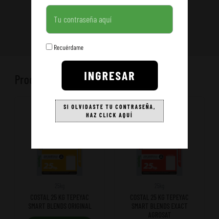
Contraseña
Recuérdame
INGRESAR
Productos relacionados
SI OLVIDASTE TU CONTRASEÑA,
HAZ CLICK AQUÍ
25kg
25kg
COSTAL 25 KG TEPEYAC
COSTAL 25 KG TEPEYAC
SMART BLENDS ORIGINAL
SMART BLENDS EXACT
AGROSAT