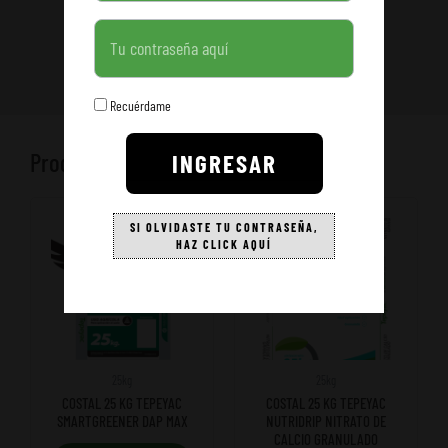
Contraseña
Recuérdame
Productos relacionados
INGRESAR
SI OLVIDASTE TU CONTRASEÑA,
HAZ CLICK AQUÍ
25kg
25kg
COSTAL 25 KG TEPEYAC
COSTAL 25 KG TEPEYAC
SMARTGREENER DAP MAX
NUTRIDRIP NITRATO DE
CALCIO GRANULADO