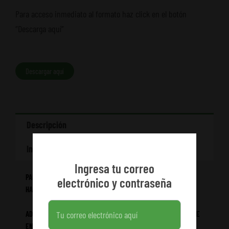
Para acceso inmediato al formato haz click en el botón
“Descarga aquí”
Descargar aquí
Descripción
Información adicional
Ingresa tu correo
PARA ACCEDER DE FORMA INMEDIATA AL FORMATO DEL COSTAL,
electrónico y contraseña
HAZ CLIC EN “DESCARGA AQUÍ”.
ADICIONALMENTE, EL ENLACE DE DESCARGA ESTARÁ DISPONIBLE
EN EL ACCESO A TU CUENTA, EN EL MÓDULO DE “DESCARGAS”.