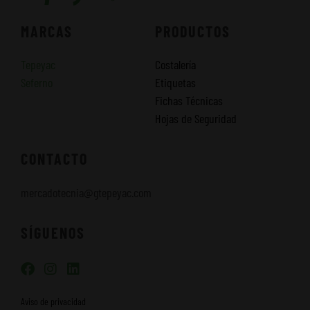
MARCAS
PRODUCTOS
Tepeyac
Costalería
Seferno
Etiquetas
Fichas Técnicas
Hojas de Seguridad
CONTACTO
mercadotecnia@gtepeyac.com
SÍGUENOS
F
I
L
a
n
i
c
s
n
Aviso de privacidad