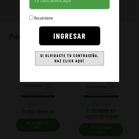
Recuérdame
INGRESAR
Productos relacionados
SI OLVIDASTE TU CONTRASEÑA,
HAZ CLICK AQUÍ
Fichas Técnicas
Fichas Técnicas
FT NUTRIDRIP SOP
FT UREA GRANULAR
SULFATO DE POTASIO
DESCARGAR
AQUÍ
DESCARGAR
AQUÍ