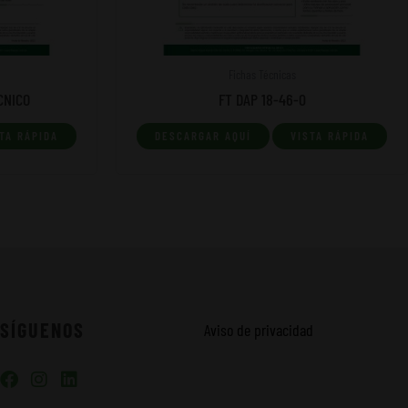
Fichas Técnicas
CNICO
FT DAP 18-46-0
TA RÁPIDA
DESCARGAR AQUÍ
VISTA RÁPIDA
SÍGUENOS
Aviso de privacidad
F
I
L
a
n
i