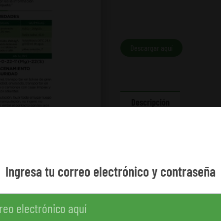
Descargar aquí
Descripción
PARA ACCEDER DE FORMA INMEDIATA
ADICIONALMENTE, EL ENLACE DE D
“DESCARGAS”.
Ingresa tu correo electrónico y contraseña