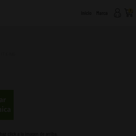
0
Carr
Inicio
Marca
 FT K-MAG
haz click a la imagen de arriba.