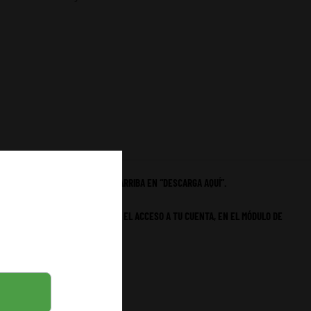
 A LA FICHA TÉCNICA, HAZ CLIC ARRIBA EN “DESCARGA AQUÍ”.
ESCARGA ESTARÁ DISPONIBLE EN EL ACCESO A TU CUENTA, EN EL MÓDULO DE