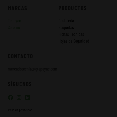
MARCAS
PRODUCTOS
Tepeyac
Costalería
Seferno
Etiquetas
Fichas Técnicas
Hojas de Seguridad
CONTACTO
mercadotecnia@gtepeyac.com
SÍGUENOS
F
I
L
a
n
i
c
s
n
Aviso de privacidad
e
t
k