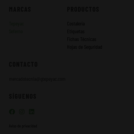
MARCAS
PRODUCTOS
Tepeyac
Costalería
Seferno
Etiquetas
Fichas Técnicas
Hojas de Seguridad
CONTACTO
mercadotecnia@gtepeyac.com
SÍGUENOS
F
I
L
a
n
i
c
s
n
Aviso de privacidad
e
t
k