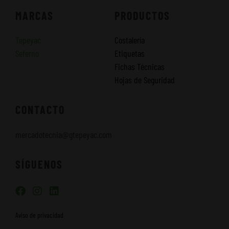
MARCAS
PRODUCTOS
Tepeyac
Costalería
Seferno
Etiquetas
Fichas Técnicas
Hojas de Seguridad
CONTACTO
mercadotecnia@gtepeyac.com
SÍGUENOS
F
I
L
a
n
i
c
s
n
Aviso de privacidad
e
t
k