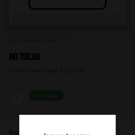
Inicio
/
Normatividad
/
Señalética
/ NO TOCAR
NO TOCAR
COLOCAR 1 EN AREA DONDE SE REQUIERA
NO
Añadir a pedido
TOCAR
cantidad
Productos relacionados