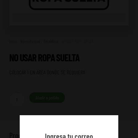
Inicio
/
Normatividad
/
Señalética
/ NO USAR ROPA SUELTA
NO USAR ROPA SUELTA
COLOCAR 1 EN AREA DONDE SE REQUIERA
NO
Añadir a pedido
USAR
ROPA
SUELTA
cantidad
Productos relacionados
Ingresa tu correo