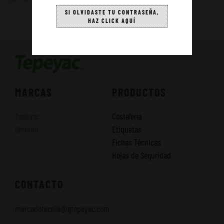
SI OLVIDASTE TU CONTRASEÑA,
HAZ CLICK AQUÍ
MARCAS
PRODUCTOS
Tepeyac
Costalería
Seferno
Etiquetas
Fichas Técnicas
Hojas de Seguridad
CONTACTO
mercadotecnia@gtepeyac.com