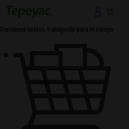
Ir
Obligatorio
Obligatorio
al
Carrito
0
contenido
Crecemos unidos, trabajando para el campo