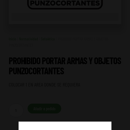
Inicio
/
Normatividad
/
Señalética
/ PROHIBIDO PORTAR ARMAS Y OBJETOS
PUNZOCORTANTES
PROHIBIDO PORTAR ARMAS Y OBJETOS
PUNZOCORTANTES
COLOCAR 1 EN AREA DONDE SE REQUIERA
PROHIBIDO
Añadir a pedido
PORTAR
ARMAS
Y