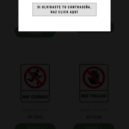
SI OLVIDASTE TU CONTRASEÑA,
Bodegas y Almacenes
Bodegas y Almacenes
HAZ CLICK AQUÍ
PRECAUCIÓN PROHIBIDO
RESIDUOS PELIGROSOS
SOLDAR
AÑADIR A
PEDIDO
AÑADIR A
PEDIDO
Bodegas y Almacenes
Bodegas y Almacenes
NO CORRO
NO TOCAR
AÑADIR A
AÑADIR A