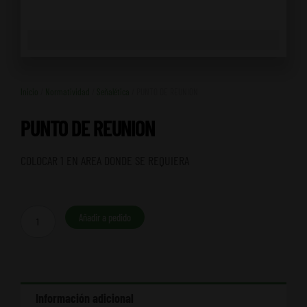
Inicio
/
Normatividad
/
Señalética
/ PUNTO DE REUNION
PUNTO DE REUNION
COLOCAR 1 EN AREA DONDE SE REQUIERA
PUNTO
Añadir a pedido
DE
REUNION
cantidad
Información adicional