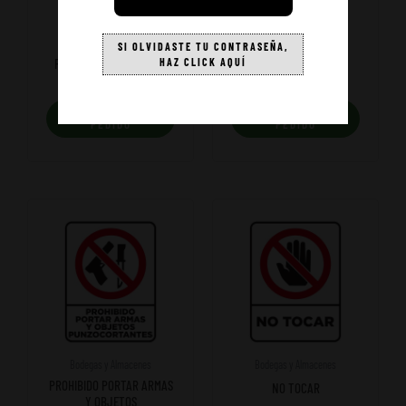
Bodegas y Almacenes
Bodegas y Almacenes
SI OLVIDASTE TU CONTRASEÑA,
PRECAUCIÓN PROHIBIDO
PELIGRO FIBRAS DE
HAZ CLICK AQUÍ
SOLDAR
ASBESTO
AÑADIR A
AÑADIR A
PEDIDO
PEDIDO
Bodegas y Almacenes
Bodegas y Almacenes
PROHIBIDO PORTAR ARMAS
NO TOCAR
Y OBJETOS